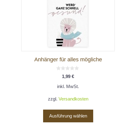
Die
Optionen
können
auf
der
Produktseite
gewählt
Anhänger für alles mögliche
werden
0
1,99
€
v
o
inkl. MwSt.
n
5
zzgl.
Versandkosten
Ausführung wählen