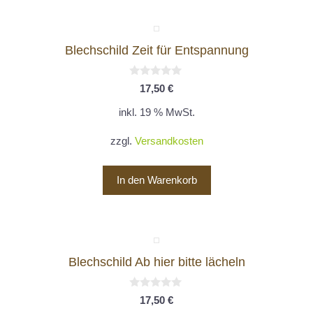
Blechschild Zeit für Entspannung
0
17,50
€
v
o
inkl. 19 % MwSt.
n
5
zzgl.
Versandkosten
In den Warenkorb
Blechschild Ab hier bitte lächeln
0
17,50
€
v