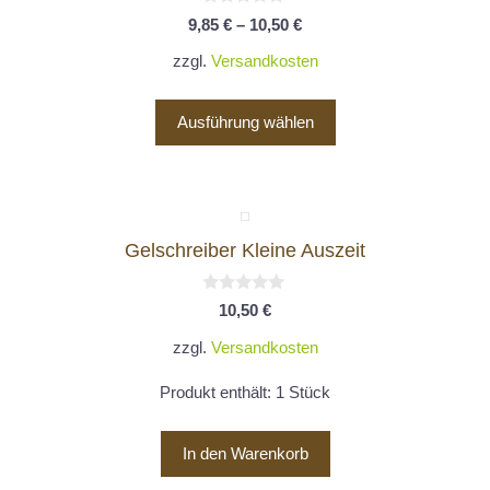
mehrere
0
9,85
€
–
10,50
€
v
Varianten
o
zzgl.
Versandkosten
auf.
n
5
Die
Optionen
Ausführung wählen
können
auf
der
Produktseite
Gelschreiber Kleine Auszeit
gewählt
werden
0
10,50
€
v
o
zzgl.
Versandkosten
n
5
Produkt enthält: 1
Stück
In den Warenkorb