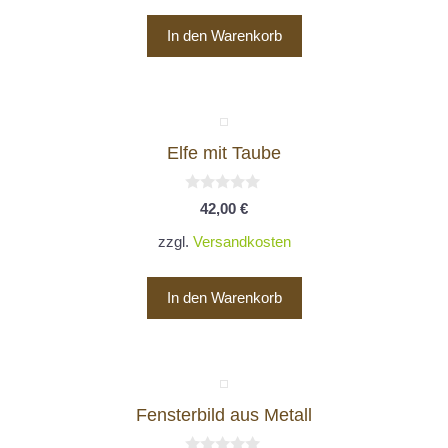
In den Warenkorb
Elfe mit Taube
0
42,00
€
v
o
zzgl.
Versandkosten
n
5
In den Warenkorb
Dieses
Produkt
Fensterbild aus Metall
weist