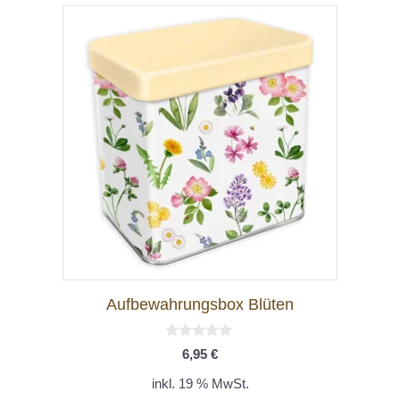
Aufbewahrungsbox Blüten
0
6,95
€
v
o
inkl. 19 % MwSt.
n
5