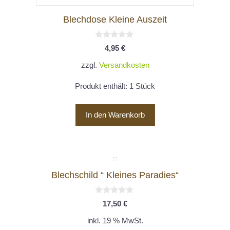
Blechdose Kleine Auszeit
0
4,95
€
v
o
zzgl.
Versandkosten
n
5
Produkt enthält: 1
Stück
In den Warenkorb
Blechschild “ Kleines Paradies“
0
17,50
€
v
o
inkl. 19 % MwSt.
n
5