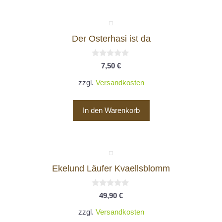
Der Osterhasi ist da
0
7,50
€
v
o
zzgl.
Versandkosten
n
5
In den Warenkorb
Ekelund Läufer Kvaellsblomm
0
49,90
€
v
o
zzgl.
Versandkosten
n
5