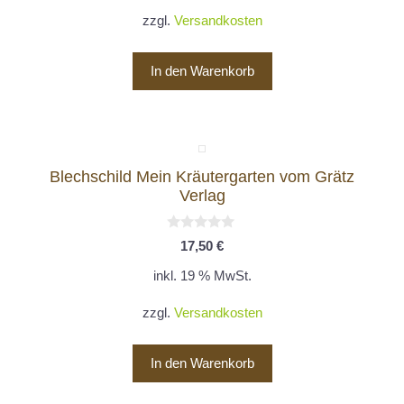
zzgl.
Versandkosten
In den Warenkorb
Blechschild Mein Kräutergarten vom Grätz
Verlag
0
17,50
€
v
o
inkl. 19 % MwSt.
n
5
zzgl.
Versandkosten
In den Warenkorb