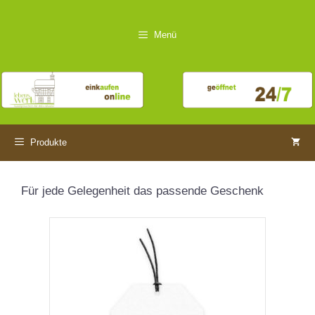
Zum
Inhalt
Menü
springen
Produkte
Für jede Gelegenheit das passende Geschenk
Dieses
Produkt
weist
mehrere
Varianten
auf.