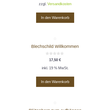
o
zzgl.
Versandkosten
n
5
In den Warenkorb
Blechschild Willkommen
0
17,50
€
v
o
inkl. 19 % MwSt.
n
5
In den Warenkorb
Dieses
Produkt