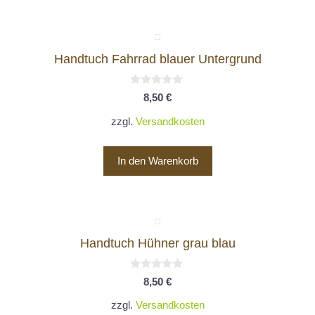
Handtuch Fahrrad blauer Untergrund
0
8,50
€
v
o
zzgl.
Versandkosten
n
5
In den Warenkorb
Handtuch Hühner grau blau
0
8,50
€
v
o
zzgl.
Versandkosten
n